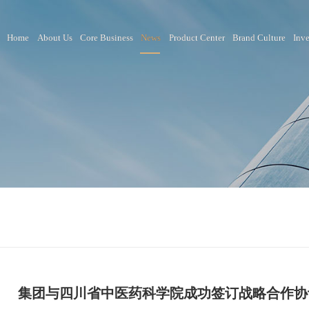
Home
About Us
Core Business
News
Product Ce