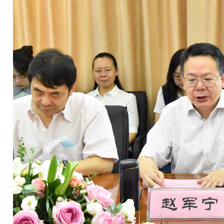
平台、现代中药中试智能平台和智能生产线，加
加快科研项目成果转换，积极开展省政府倡导的
跨越发展进程；四是共建康养基地等医疗服务领
流的高端慢病管理康养基地和健康一体化国际中
黄总提出，华神科技将持续深入贯彻落实好
化中医药在国家健康中国战略中的独特作用，在
业现代化典范的龙头标杆企业，为传承中医药文