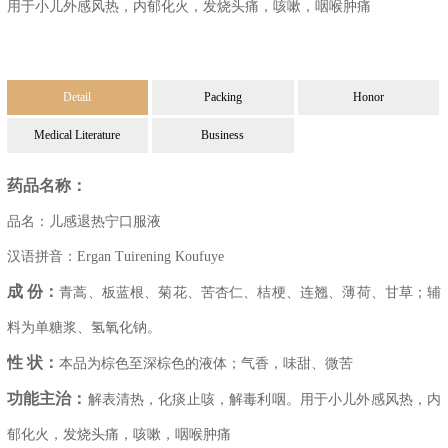
用于小儿外感风热，内郁化火，发烧头痛，咳嗽，咽喉肿痛
Detail
Packing
Honor
Medical Literature
Business
药品名称：
品名：儿感退热宁口服液
汉语拼音：Ergan Tuirening Koufuye
成 份：
青蒿、板蓝根、菊花、苦杏仁、桔梗、连翘、薄荷、甘草；辅
料为单糖浆、氢氧化钠。
性 状：
本品为棕色至深棕色的液体；气香，味甜、微苦
功能主治：
解表清热，化痰止咳，解毒利咽。用于小儿外感风热，内
郁化火，发烧头痛，咳嗽，咽喉肿痛